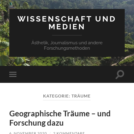
WISSENSCHAFT UND
MEDIEN
Ästhetik, Journalismus und andere
Forschungsmethoden
Suchfe
Mobile-
ein-/a
Menü
ein-/ausblenden
KATEGORIE:
TRÄUME
Geographische Träume – und
Forschung dazu
6. NOVEMBER 2020
/
2 KOMMENTARE