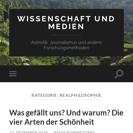
WISSENSCHAFT UND
MEDIEN
Ästhetik, Journalismus und andere
Forschungsmethoden
Suchfe
Mobile-
ein-/a
Menü
ein-/ausblenden
KATEGORIE:
REALPHILOSOPHIE
Was gefällt uns? Und warum? Die
vier Arten der Schönheit
13. DEZEMBER 2024
/
KEINE KOMMENTARE