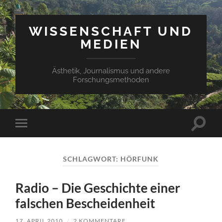
WISSENSCHAFT UND
MEDIEN
Ästhetik, Journalismus und andere
Forschungsmethoden
Suchfe
Mobile-
ein-/a
Menü
ein-/ausblenden
SCHLAGWORT:
HÖRFUNK
Radio – Die Geschichte einer
falschen Bescheidenheit
17. APRIL 2010
/
2 KOMMENTARE