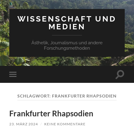
WISSENSCHAFT UND
MEDIEN
Ästhetik, Journalismus und andere
Forschungsmethoden
Suchfe
Mobile-
ein-/a
Menü
ein-/ausblenden
SCHLAGWORT:
FRANKFURTER RHAPSODIEN
Frankfurter Rhapsodien
23. MÄRZ 2024
/
KEINE KOMMENTARE