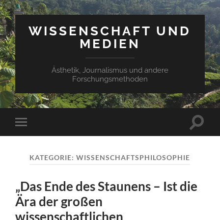
WISSENSCHAFT UND
MEDIEN
Ästhetik, Journalismus und andere
Forschungsmethoden
Suchfe
Mobile-
ein-/a
Menü
ein-/ausblenden
KATEGORIE:
WISSENSCHAFTSPHILOSOPHIE
„Das Ende des Staunens – Ist die
Ära der großen
wissenschaftlichen