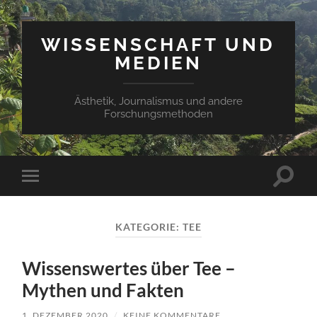
WISSENSCHAFT UND
MEDIEN
Ästhetik, Journalismus und andere
Forschungsmethoden
Suchfe
Mobile-
ein-/a
Menü
ein-/ausblenden
KATEGORIE:
TEE
Wissenswertes über Tee –
Mythen und Fakten
1. DEZEMBER 2020
/
KEINE KOMMENTARE