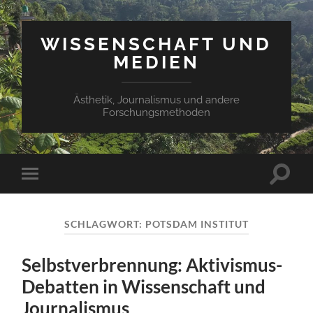
WISSENSCHAFT UND
MEDIEN
Ästhetik, Journalismus und andere
Forschungsmethoden
Suchfe
Mobile-
ein-/a
Menü
ein-/ausblenden
SCHLAGWORT:
POTSDAM INSTITUT
Selbstverbrennung: Aktivismus-
Debatten in Wissenschaft und
Journalismus