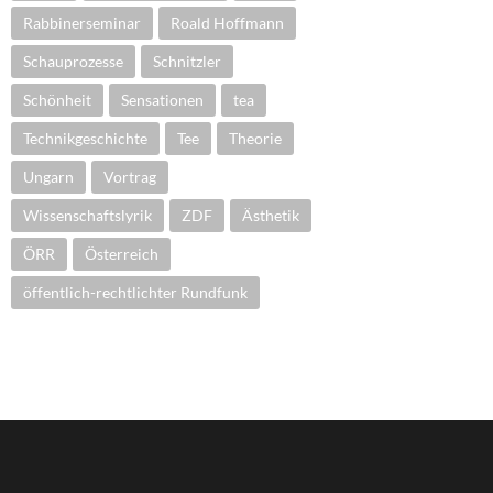
Rabbinerseminar
Roald Hoffmann
Schauprozesse
Schnitzler
Schönheit
Sensationen
tea
Technikgeschichte
Tee
Theorie
Ungarn
Vortrag
Wissenschaftslyrik
ZDF
Ästhetik
ÖRR
Österreich
öffentlich-rechtlichter Rundfunk