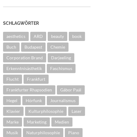
SCHLAGWÖRTER
aesthetics
ARD
beauty
book
Buch
Budapest
Chemie
Corporation Brand
Darjeeling
Erkenntnisästhetik
Faschismus
Flucht
Frankfurt
Frankfurter Rhapsodien
Gábor Paál
Hegel
Hörfunk
Journalismus
Klavier
Kulturphilosophie
Laser
Marke
Marketing
Medien
Musik
Naturphilosophie
Piano