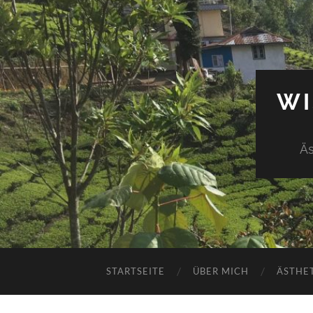
WI
Äs
STARTSEITE
ÜBER MICH
ÄSTHE