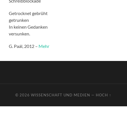
Schreibblockade
Getrocknet gebrüht
getrunken
In keinen Gedanken
versunken.
G. Paál, 2012 –
Mehr
© 2026
WISSENSCHAFT UND MEDIEN
—
HOCH ↑