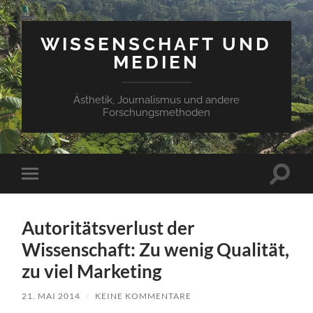
WISSENSCHAFT UND
MEDIEN
Ästhetik, Journalismus und andere
Forschungsmethoden
Suchfe
Mobile-
ein-/a
Menü
ein-/ausblenden
Autoritätsverlust der
Wissenschaft: Zu wenig Qualität,
zu viel Marketing
21. MAI 2014
/
KEINE KOMMENTARE