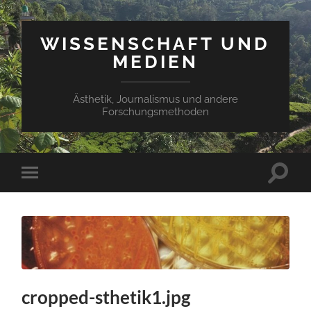
WISSENSCHAFT UND
MEDIEN
Ästhetik, Journalismus und andere
Forschungsmethoden
Suchfe
Mobile-
ein-/a
Menü
ein-/ausblenden
cropped-sthetik1.jpg