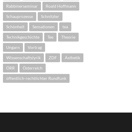
Rabbinerseminar
Roald Hoffmann
Schauprozesse
Schnitzler
Schönheit
Sensationen
tea
Technikgeschichte
Tee
Theorie
Ungarn
Vortrag
Wissenschaftslyrik
ZDF
Ästhetik
ÖRR
Österreich
öffentlich-rechtlichter Rundfunk