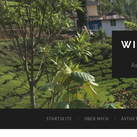
WI
Äs
STARTSEITE
ÜBER MICH
ÄSTHE