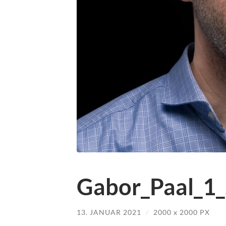
Gabor_Paal_1_
13. JANUAR 2021
/
2000
x
2000 PX