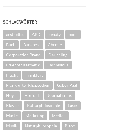
SCHLAGWÖRTER
aesthetics
ARD
beauty
book
Buch
Budapest
Chemie
Corporation Brand
Darjeeling
Erkenntnisästhetik
Faschismus
Flucht
Frankfurt
Frankfurter Rhapsodien
Gábor Paál
Hegel
Hörfunk
Journalismus
Klavier
Kulturphilosophie
Laser
Marke
Marketing
Medien
Musik
Naturphilosophie
Piano