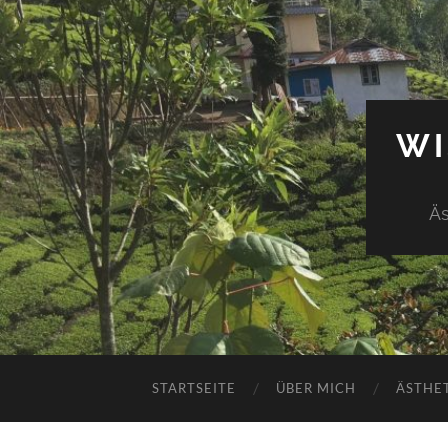
WI
Äs
STARTSEITE
ÜBER MICH
ÄSTHE