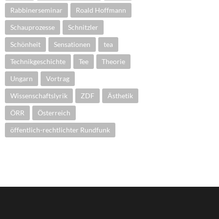
Rabbinerseminar
Roald Hoffmann
Schauprozesse
Schnitzler
Schönheit
Sensationen
tea
Technikgeschichte
Tee
Theorie
Ungarn
Vortrag
Wissenschaftslyrik
ZDF
Ästhetik
ÖRR
Österreich
öffentlich-rechtlichter Rundfunk