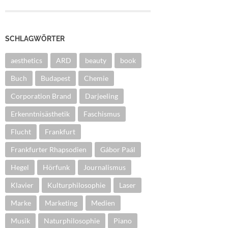
SCHLAGWÖRTER
aesthetics
ARD
beauty
book
Buch
Budapest
Chemie
Corporation Brand
Darjeeling
Erkenntnisästhetik
Faschismus
Flucht
Frankfurt
Frankfurter Rhapsodien
Gábor Paál
Hegel
Hörfunk
Journalismus
Klavier
Kulturphilosophie
Laser
Marke
Marketing
Medien
Musik
Naturphilosophie
Piano