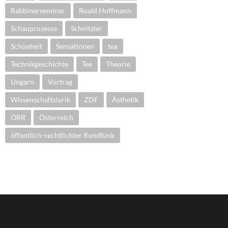
Rabbinerseminar
Roald Hoffmann
Schauprozesse
Schnitzler
Schönheit
Sensationen
tea
Technikgeschichte
Tee
Theorie
Ungarn
Vortrag
Wissenschaftslyrik
ZDF
Ästhetik
ÖRR
Österreich
öffentlich-rechtlichter Rundfunk