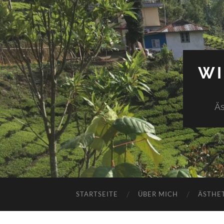
WI
Äs
STARTSEITE
ÜBER MICH
ÄSTHE