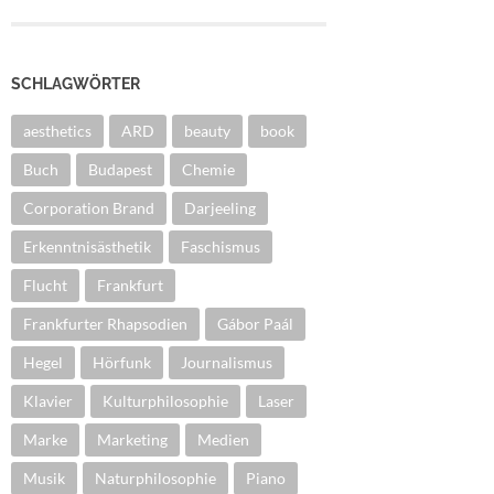
SCHLAGWÖRTER
aesthetics
ARD
beauty
book
Buch
Budapest
Chemie
Corporation Brand
Darjeeling
Erkenntnisästhetik
Faschismus
Flucht
Frankfurt
Frankfurter Rhapsodien
Gábor Paál
Hegel
Hörfunk
Journalismus
Klavier
Kulturphilosophie
Laser
Marke
Marketing
Medien
Musik
Naturphilosophie
Piano