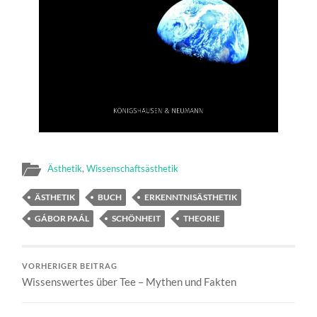
Ästhetik
,
Wissenschaftsästhetik
ÄSTHETIK
BUCH
ERKENNTNISÄSTHETIK
GÁBOR PAÁL
SCHÖNHEIT
THEORIE
VORHERIGER BEITRAG
Wissenswertes über Tee – Mythen und Fakten