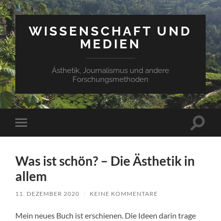
WISSENSCHAFT UND
MEDIEN
Ästhetik, Journalismus und andere
Forschungsmethoden
Suchfe
Mobile-
ein-/a
Menü
ein-/ausblenden
Was ist schön? – Die Ästhetik in
allem
11. DEZEMBER 2020
/
KEINE KOMMENTARE
Mein neues Buch ist erschienen. Die Ideen darin trage