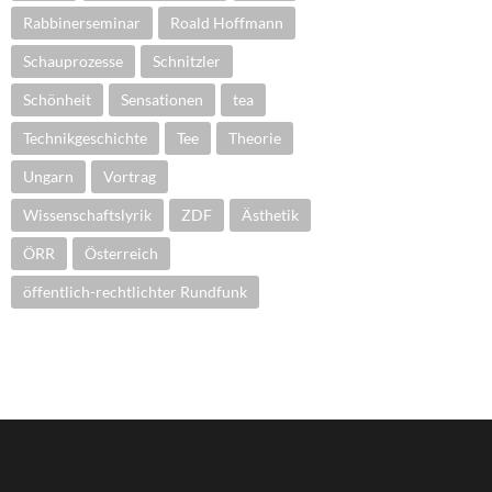
Rabbinerseminar
Roald Hoffmann
Schauprozesse
Schnitzler
Schönheit
Sensationen
tea
Technikgeschichte
Tee
Theorie
Ungarn
Vortrag
Wissenschaftslyrik
ZDF
Ästhetik
ÖRR
Österreich
öffentlich-rechtlichter Rundfunk