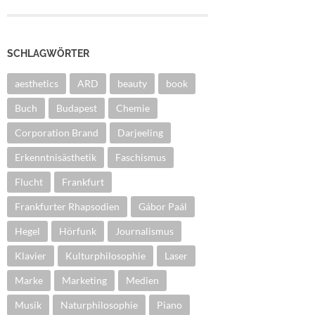
SCHLAGWÖRTER
aesthetics
ARD
beauty
book
Buch
Budapest
Chemie
Corporation Brand
Darjeeling
Erkenntnisästhetik
Faschismus
Flucht
Frankfurt
Frankfurter Rhapsodien
Gábor Paál
Hegel
Hörfunk
Journalismus
Klavier
Kulturphilosophie
Laser
Marke
Marketing
Medien
Musik
Naturphilosophie
Piano