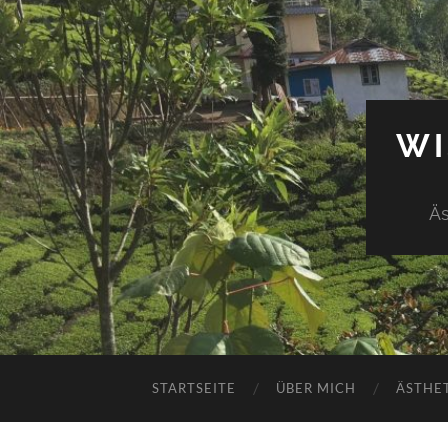
WI
Äs
STARTSEITE
ÜBER MICH
ÄSTHE