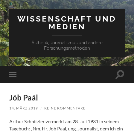
WISSENSCHAFT UND
MEDIEN
Ästhetik, Journalismus und andere
Forschungsmethoden
Suchfe
Mobile-
ein-/a
Menü
ein-/ausblenden
Jób Paál
14. MÄRZ 2019
/
KEINE KOMMENTARE
Arthur Schnitzler vermerkt am 28. Juli 1931 in seinem
Tagebuch: „Nm. Hr. Job Paal, ung. Journalist, dem ich ein